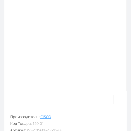
Производитель:
CISCO
Код Товара:
159-01
Артикул:
WS-C3560E-48PD-EF