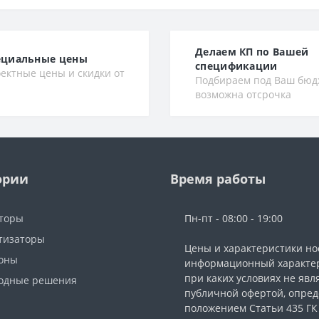
Делаем КП по Вашей
ециальные цены
спецификации
ектные цены и скидки от
Подбираем под Ваш бюд
возможна отсрочка
ории
Время работы
торы
Пн-пт - 08:00 - 19:00
тизаторы
Цены и характеристики но
фоны
информационный характер
при каких условиях не явл
одные решения
публичной офертой, опре
ы
положением Статьи 435 ГК