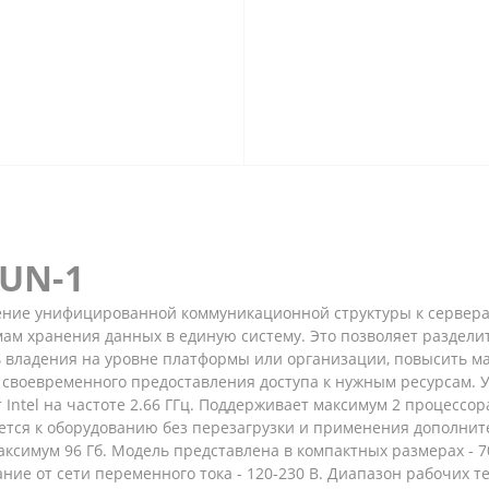
BUN-1
ние унифицированной коммуникационной структуры к серверам
мам хранения данных в единую систему. Это позволяет раздели
 владения на уровне платформы или организации, повысить м
 своевременного предоставления доступа к нужным ресурсам. 
 Intel на частоте 2.66 ГГц. Поддерживает максимум 2 процессо
ается к оборудованию без перезагрузки и применения дополни
аксимум 96 Гб. Модель представлена в компактных размерах - 70
ние от сети переменного тока - 120-230 В. Диапазон рабочих те