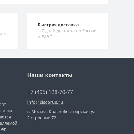
Быстрая доставка
1-7 дней доставка по России
жет,
и ЕАЭС
Наши контакты
+7 (495) 128-70-77
info@ciscorus.ru
сят
 и ни
г. Москва, Краснобогатырская ул.,
яются
2 строение 72
деляемой
 РФ.