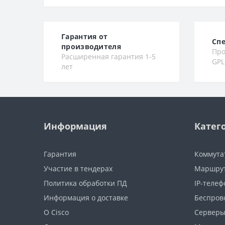
Гарантия от
Сп
производителя
Про
Расширенная гарантия 1-5
GPL
лет
Информация
Катег
Гарантия
Коммута
Участие в тендерах
Маршру
Политика обработки ПД
IP-теле
Информация о доставке
Беспров
О Cisco
Сервер