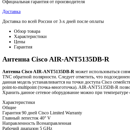
Официальная гарантия от производителя
Доставка
Доставка по всей России от 3-х дней после оплаты
Обзор товара
Характеристики
Цены
Гарантия
Антенна Cisco AIR-ANT5135DB-R
Антенна Cisco AIR-ANT5135DB-R
может использоваться совм
TNC обратной полярности. Следует отметить, что подсоединен
данная модель устанавливается на точки доступа Cisco семейс
point-to-multipoint (точка-многоточка). AIR-ANT5135DB-R позво
Хранить данное сетевое оборудование можно при температуре от
Характеристики
Общие
Гарантия
90 дней Cisco Limited Warranty
Главный лепесток
40° V
Направленность
Всенаправленная
Рабочий диапазон
5 GHz