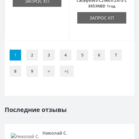
CatalystWS-C2960S-24TS-L
ЗАПРОС КП
8X5XNBD 1год
ЗАПРОС КП
1
2
3
4
5
6
7
8
9
>
>|
Последние отзывы
Николай С.