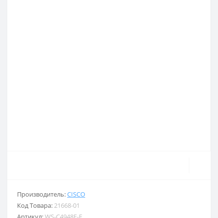
Производитель:
CISCO
Код Товара:
21668-01
Артикул:
WS-C4948E-E