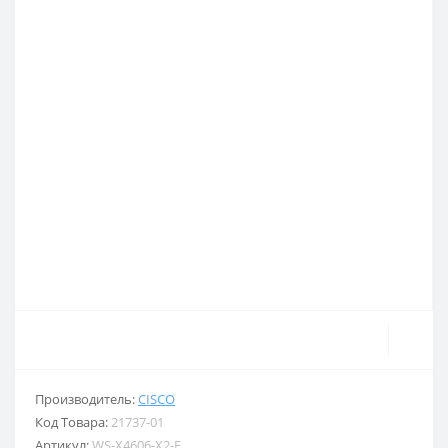
Производитель:
CISCO
Код Товара:
21737-01
Артикул:
WS-X4606-X2-E