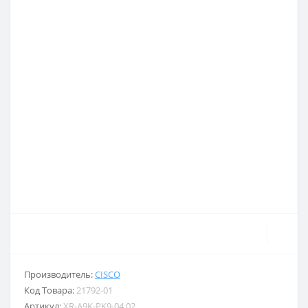
Производитель:
CISCO
Код Товара:
21792-01
Артикул:
XR-A9K-PK9-04.02