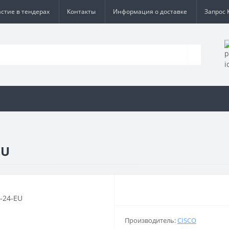
астие в тендерах
Контакты
Информация о доставке
Запрос 
EU
Производитель:
CISCO