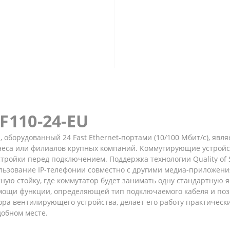
F110-24-EU
, оборудованный 24 Fast Ethernet-портами (10/100 Мбит/с), я
знеса или филиалов крупных компаний. Коммутирующие устройс
ройки перед подключением. Поддержка технологии Quality of S
льзование IP-телефонии совместно с другими медиа-приложени
тную стойку, где коммутатор будет занимать одну стандартную 
омощи функции, определяющей тип подключаемого кабеля и по
тора вентилирующего устройства, делает его работу практическ
добном месте.