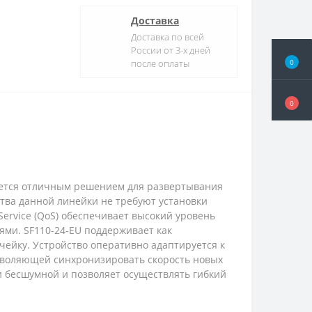
Доставка
Доставка по всей
России от 3-х дней
0
после оплаты
0
вляется отличным решением для развертывания
тва данной линейки не требуют установки
ervice (QoS) обеспечивает высокий уровень
ями. SF110-24-EU поддерживает как
ячейку. Устройство оперативно адаптируется к
зволяющей синхронизировать скорость новых
и бесшумной и позволяет осуществлять гибкий