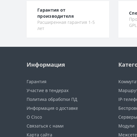
Гарантия от
Сп
производителя
Про
Расширенная гарантия 1-5
GPL
лет
Информация
Катег
Гарантия
Коммута
Участие в тендерах
Маршру
Политика обработки ПД
IP-теле
Информация о доставке
Беспров
О Cisco
Сервер
Связаться с нами
Модули
Карта сайта
Межсете