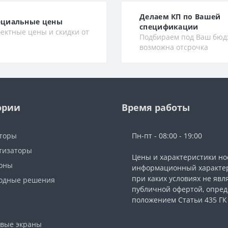
Делаем КП по Вашей
ециальные цены
спецификации
ектные цены и скидки от
Подбираем под Ваш бюд
возможна отсрочка
ории
Время работы
торы
Пн-пт - 08:00 - 19:00
тизаторы
Цены и характеристики но
фоны
информационный характер
при каких условиях не явл
одные решения
публичной офертой, опре
ы
положением Статьи 435 ГК
вые экраны