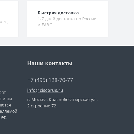
Быстрая доставка
1-7 дней доставка по России
жет,
и ЕАЭС
Наши контакты
+7 (495) 128-70-77
info@ciscorus.ru
сят
 и ни
г. Москва, Краснобогатырская ул.,
яются
2 строение 72
деляемой
 РФ.