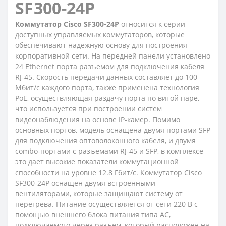
SF300-24P
Коммутатор Cisco SF300-24P
относится к серии
доступных управляемых коммутаторов, которые
обеспечивают надежную основу для построения
корпоративной сети. На передней панели установлено
24 Ethernet порта разъемом для подключения кабеля
RJ-45. Скорость передачи данных составляет до 100
Мбит/с каждого порта, также применена технология
PоE, осуществляющая раздачу порта по витой паре,
что используется при построении систем
видеонаблюдения на основе IP-камер. Помимо
основных портов, модель оснащена двумя портами SFP
для подключения оптоволоконного кабеля, и двумя
combo-портами с разъемами RJ-45 и SFP, в комплексе
это дает высокие показатели коммутационной
способности на уровне 12.8 Гбит/с. Коммутатор Cisco
SF300-24P оснащен двумя встроенными
вентиляторами, которые защищают систему от
перегрева. Питание осуществляется от сети 220 В с
помощью внешнего блока питания типа АС,
подключаемого через разъем, который расположен на