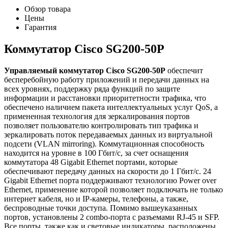
Обзор товара
Цены
Гарантия
Коммутатор Cisco SG200-50P
Управляемый коммутатор Cisco SG200-50P
обеспечит
бесперебойную работу приложений и передачи данных на
всех уровнях, поддержку ряда функций по защите
информации и расстановки приоритетности трафика, что
обеспечено наличием пакета интеллектуальных услуг QoS, а
примененная технология для зеркалирования портов
позволяет пользователю контролировать тип трафика и
зеркалировать поток передаваемых данных из виртуальной
подсети (VLAN mirroring). Коммутационная способность
находится на уровне в 100 Гбит/с, за счет оснащения
коммутатора 48 Gigabit Ethernet портами, которые
обеспечивают передачу данных на скорости до 1 Гбит/с. 24
Gigabit Ethernet порта поддерживают технологию Power over
Ethernet, применение которой позволяет подключать не только
интернет кабеля, но и IP-камеры, телефоны, а также,
беспроводные точки доступа. Помимо вышеуказанных
портов, установлены 2 combo-порта с разъемами RJ-45 и SFP.
Все порты, также как и световые индикаторы, расположены