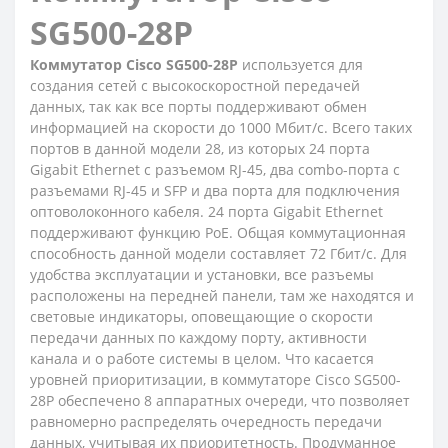
SG500-28P
Коммутатор Cisco SG500-28P
используется для
создания сетей с высокоскоростной передачей
данных, так как все порты поддерживают обмен
информацией на скорости до 1000 Мбит/с. Всего таких
портов в данной модели 28, из которых 24 порта
Gigabit Ethernet с разъемом RJ-45, два combo-порта с
разъемами RJ-45 и SFP и два порта для подключения
оптоволоконного кабеля. 24 порта Gigabit Ethernet
поддерживают функцию PoE. Общая коммутационная
способность данной модели составляет 72 Гбит/с. Для
удобства эксплуатации и установки, все разъемы
расположены на передней панели, там же находятся и
световые индикаторы, оповещающие о скорости
передачи данных по каждому порту, активности
канала и о работе системы в целом. Что касается
уровней приоритизации, в коммутаторе Cisco SG500-
28P обеспечено 8 аппаратных очереди, что позволяет
равномерно распределять очередность передачи
данных, учитывая их приоритетность. Продуманное