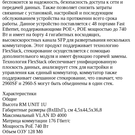
беспокоится за надежность, безопасность доступа к сети и
передачей данных. Также позволяет снизить затраты
связанные с установкой, настройкой и последующим
обслуживанием устройства на протяжении всего срока
работы. Данное устройство поставляется с 48 портами Fast
Ethernet, поддерживающими POE+, POE мощностью до 740
Вт и имеет на борту 4 гигабитных восходящих,
высокоскоростных канала SFP для развертывания нескольких
коммутаторов. Этот продукт поддерживает технологию
FlexStack, стекирование осуществляется с помощью
дополнительного модуля и имеет функцию горячей замены.
Технология FlexStack обеспечивает унифицированную
плоскость данных, анализирует стек для настройки и
управления как единый коммутатор, коммутатор также
поддерживает смешанное стекирование, что означает, что
2960SF и 2960-S могут быть объединены в один стек.
Характеристики
Общие
Высота RM UNIT
1U
Габаритные размеры (ВхШхГ), см
4,5х44,5х36,8
Максимальный VLAN ID
4000
Матрица коммутации
176 Гбит/с
Мощность PoE
740 Вт
Объем ОЗУ
128 Мб