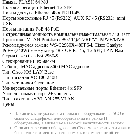
Память FLASH
64 Мб
Порты агрегации Ethernet
4 x SFP
Порты доступа Ethernet
48 x FE RJ-45
Порты консольные
RJ-45 (RS232), AUX RJ-45 (RS232), mini-
USB
Порты питания PoE
48 PoE+
Потребляемая мощность номинальная/максимальная
740 Ватт
Протоколы VLAN
Port-based/802.1Q/GVRP/VTP/PVE/MVR
Рекомендуемая замена
WS-C2960X-48FPS-L Cisco Catalyst
PoE+ (740W) коммутатор 48 x GE RJ-45, 4 x SFP, LAN Base
Серия
Cisco Catalyst 2960-S
Стекирование
FlexStack/4
Таблица MAC адресов
8000 MAC адресов
Тип Cisco IOS
LAN Base
Тип питания
AC 100-240В
Тип установки
Стоечное
Универсальные порты Ethernet
4 x SFP
Уровень коммутатора
2+ уровень
Число активных VLAN
255 VLAN
Цены
На сайте мы не указываем стоимость оборудования CISCO в
связи со спецификой ценообразования на рынке IT
оборудование, а также из-за высокой волатильности валюты.
Стоимость сетевого оборудования Cisco может отличаться как в
большую так и меньшую сторону в зависимости от объема