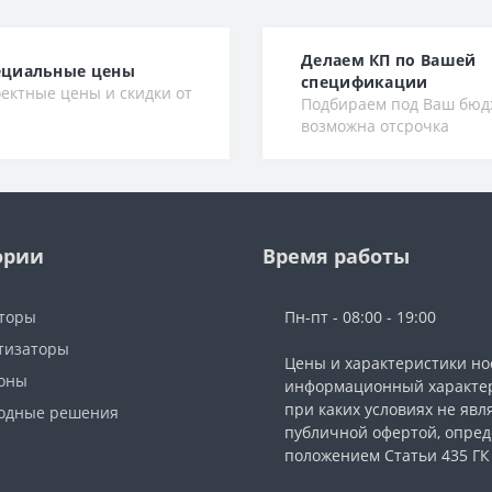
Делаем КП по Вашей
ециальные цены
спецификации
ектные цены и скидки от
Подбираем под Ваш бюд
возможна отсрочка
ории
Время работы
торы
Пн-пт - 08:00 - 19:00
тизаторы
Цены и характеристики но
фоны
информационный характер
при каких условиях не явл
одные решения
публичной офертой, опре
ы
положением Статьи 435 ГК