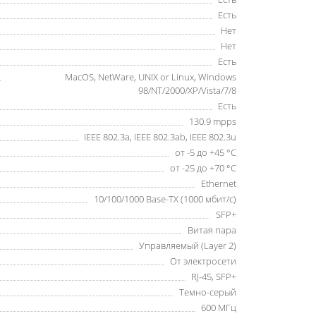
Есть
Нет
Нет
Есть
MacOS, NetWare, UNIX or Linux, Windows
98/NT/2000/XP/Vista/7/8
Есть
130.9 mpps
IEEE 802.3a, IEEE 802.3ab, IEEE 802.3u
от -5 до +45 °С
от -25 до +70 °С
Ethernet
10/100/1000 Base-TX (1000 мбит/с)
SFP+
Витая пара
Управляемый (Layer 2)
От электросети
RJ-45, SFP+
Темно-серый
600 МГц