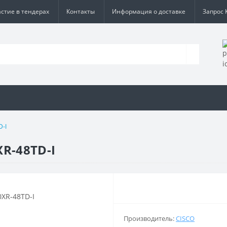
астие в тендерах
Контакты
Информация о доставке
Запрос 
D-I
R-48TD-I
Производитель:
CISCO