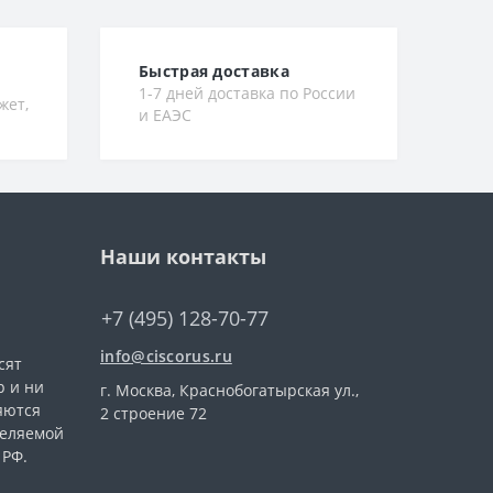
Быстрая доставка
1-7 дней доставка по России
жет,
и ЕАЭС
Наши контакты
+7 (495) 128-70-77
info@ciscorus.ru
сят
 и ни
г. Москва, Краснобогатырская ул.,
яются
2 строение 72
деляемой
 РФ.