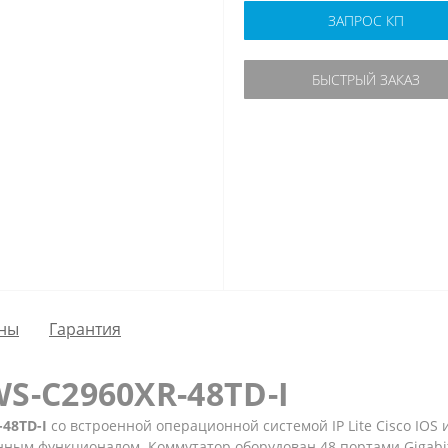
ЗАПРОС КП
БЫСТРЫЙ ЗАКАЗ
ны
Гарантия
S-C2960XR-48TD-I
-48TD-I
со встроенной операционной системой IP Lite Cisco IO
ным функционалом. Коммутатор оборудован 48 портами Gigabit