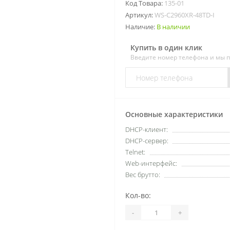
Код Товара:
135-01
Артикул:
WS-C2960XR-48TD-I
Наличие:
В наличии
Купить в один клик
Введите номер телефона и мы 
Основные характеристики
DHCP-клиент:
DHCP-сервер:
Telnet:
Web-интерфейс:
Вес брутто:
Кол-во:
-
+