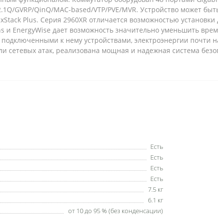
2.1Q/GVRP/QinQ/MAC-based/VTP/PVE/MVR. Устройство может быть
xStack Plus. Серия 2960XR отличается возможностью установки
s и EnergyWise дает возможность значительно уменьшить время
 подключенными к нему устройствами, электроэнергии почти н
и сетевых атак, реализована мощная и надежная система безо
Есть
Есть
Есть
Есть
7.5 кг
6.1 кг
от 10 до 95 % (без конденсации)