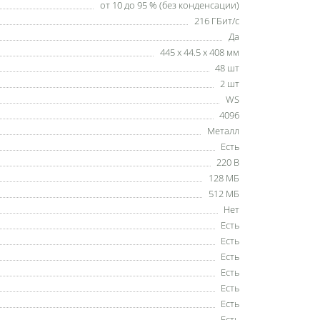
от 10 до 95 % (без конденсации)
216 ГБит/с
Да
445 x 44.5 x 408 мм
48 шт
2 шт
WS
4096
Металл
Есть
220 В
128 МБ
512 МБ
Нет
Есть
Есть
Есть
Есть
Есть
Есть
Есть