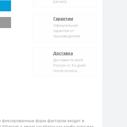
расчету
Гарантии
Официальная
гарантия от
производителя
Доставка
Доставка по всей
России от 3-х дней
после оплаты
S и фиксированным форм-фактором входит в
 Ethernet и двумя гигабитными комбо-портами