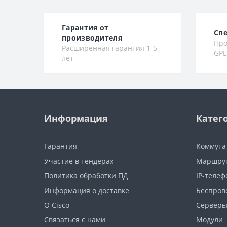
Гарантия от
Сп
производителя
Про
Расширенная гарантия 1-5
GPL
лет
Информация
Катег
Гарантия
Коммута
Участие в тендерах
Маршру
Политика обработки ПД
IP-теле
Информация о доставке
Беспров
О Cisco
Сервер
Связаться с нами
Модули