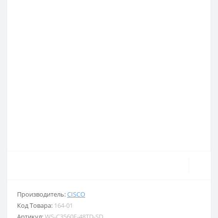
Производитель:
CISCO
Код Товара:
164-01
Артикул:
WS-C3560E-48TD-SD