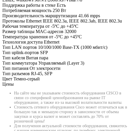
Поддержка работы в стеке
Есть
Потребляемая мощность
250 Вт
Производительность маршрутизации
41.66 mpps
Протоколы Ethernet
IEEE 802.3a, IEEE 802.3ab, IEEE 802.3u
Рабочая температура
от -5ºC до +45ºC
Размер таблицы MAC-адресов
32000
Температура хранения
от -5ºC до +45ºC
Технология доступа
Ethernet
Тип LAN портов
10/100/1000 Base-TX (1000 мбит/с)
Тип uplink-портов
SFP
Тип кабеля
Витая пара
Тип коммутатора
Управляемый (Layer 3)
Тип питания
От электросети
Тип разъемов
RJ-45, SFP
Цвет
Темно-серый
Цены
На сайте мы не указываем стоимость оборудования CISCO в
связи со спецификой ценообразования на рынке IT
оборудование, а также из-за высокой волатильности валюты.
Стоимость сетевого оборудования Cisco может отличаться как в
большую так и меньшую сторону в зависимости от объема
закупки и курса валют и может составлять до 70% от
розничной цены!
Для получения актуальной стоимости оборудования, свяжитесь
с нашим коммерческим отделом: по телефону, электронной