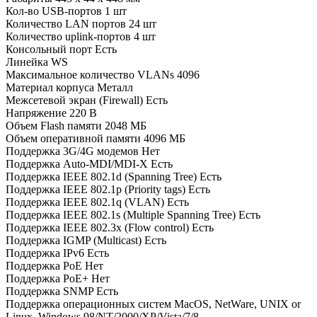
Кол-во USB-портов
1 шт
Количество LAN портов
24 шт
Количество uplink-портов
4 шт
Консольный порт
Есть
Линейка
WS
Максимальное количество VLANs
4096
Материал корпуса
Металл
Межсетевой экран (Firewall)
Есть
Напряжение
220 В
Объем Flash памяти
2048 МБ
Объем оперативной памяти
4096 МБ
Поддержка 3G/4G модемов
Нет
Поддержка Auto-MDI/MDI-X
Есть
Поддержка IEEE 802.1d (Spanning Tree)
Есть
Поддержка IEEE 802.1p (Priority tags)
Есть
Поддержка IEEE 802.1q (VLAN)
Есть
Поддержка IEEE 802.1s (Multiple Spanning Tree)
Есть
Поддержка IEEE 802.3x (Flow control)
Есть
Поддержка IGMP (Multicast)
Есть
Поддержка IPv6
Есть
Поддержка PoE
Нет
Поддержка PoE+
Нет
Поддержка SNMP
Есть
Поддержка операционных систем
MacOS, NetWare, UNIX or
Linux, Windows 98/NT/2000/XP/Vista/7/8