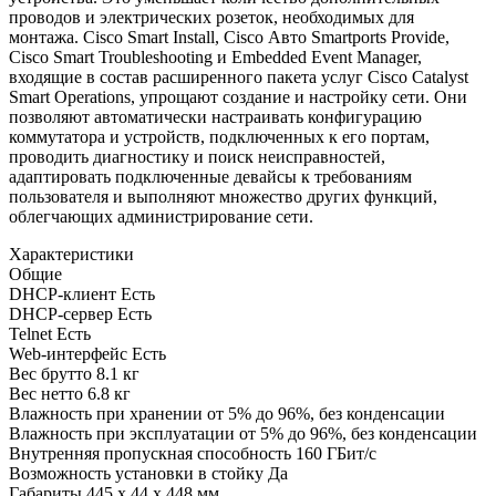
проводов и электрических розеток, необходимых для
монтажа. Cisco Smart Install, Cisco Авто Smartports Provide,
Cisco Smart Troubleshooting и Embedded Event Manager,
входящие в состав расширенного пакета услуг Cisco Catalyst
Smart Operations, упрощают создание и настройку сети. Они
позволяют автоматически настраивать конфигурацию
коммутатора и устройств, подключенных к его портам,
проводить диагностику и поиск неисправностей,
адаптировать подключенные девайсы к требованиям
пользователя и выполняют множество других функций,
облегчающих администрирование сети.
Характеристики
Общие
DHCP-клиент
Есть
DHCP-сервер
Есть
Telnet
Есть
Web-интерфейс
Есть
Вес брутто
8.1 кг
Вес нетто
6.8 кг
Влажность при хранении
от 5% до 96%, без конденсации
Влажность при эксплуатации
от 5% до 96%, без конденсации
Внутренняя пропускная способность
160 ГБит/с
Возможность установки в стойку
Да
Габариты
445 x 44 x 448 мм