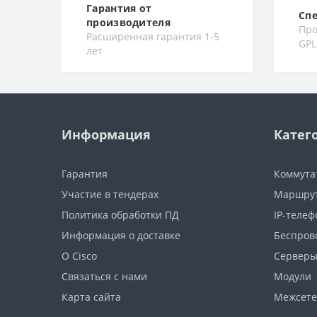
Гарантия от
Сп
производителя
Про
Расширенная гарантия 1-5
GPL
лет
Информация
Катег
Гарантия
Коммута
Участие в тендерах
Маршру
Политика обработки ПД
IP-теле
Информация о доставке
Беспров
О Cisco
Сервер
Связаться с нами
Модули
Карта сайта
Межсете