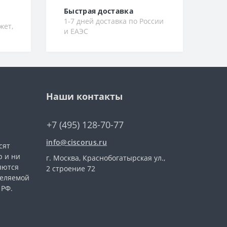
Быстрая доставка
1-7 дней доставка по России
жет,
и ЕАЭС
Наши контакты
+7 (495) 128-70-77
info@ciscorus.ru
сят
 и ни
г. Москва, Краснобогатырская ул.,
яются
2 строение 72
деляемой
 РФ.