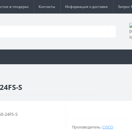
астие в тендерах
Контакты
Информация о доставке
Запрос 
24FS-S
Производитель:
CISCO