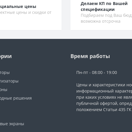
Делаем КП по Вашей
ециальные цены
спецификации
ектные цены и скидки от
Подбираем под Ваш бюд
возможна отсрочка
ории
Время работы
торы
Пн-пт - 08:00 - 19:00
тизаторы
Цены и характеристики но
фоны
информационный характер
при каких условиях не явл
одные решения
публичной офертой, опре
ы
положением Статьи 435 ГК
вые экраны