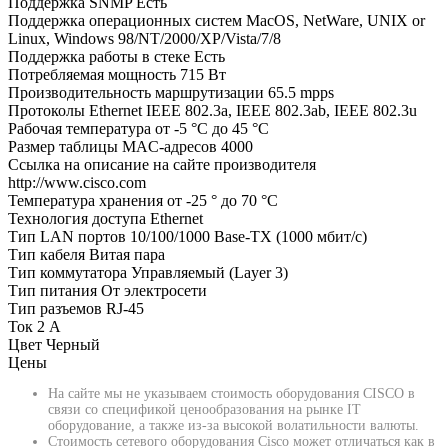
Поддержка SNMP
Есть
Поддержка операционных систем
MacOS, NetWare, UNIX or
Linux, Windows 98/NT/2000/XP/Vista/7/8
Поддержка работы в стеке
Есть
Потребляемая мощность
715 Вт
Производительность маршрутизации
65.5 mpps
Протоколы Ethernet
IEEE 802.3a, IEEE 802.3ab, IEEE 802.3u
Рабочая температура
от -5 °C до 45 °C
Размер таблицы MAC-адресов
4000
Ссылка на описание на сайте производителя
http://www.cisco.com
Температура хранения
от -25 ° до 70 °C
Технология доступа
Ethernet
Тип LAN портов
10/100/1000 Base-TX (1000 мбит/с)
Тип кабеля
Витая пара
Тип коммутатора
Управляемый (Layer 3)
Тип питания
От электросети
Тип разъемов
RJ-45
Ток
2 А
Цвет
Черный
Цены
На сайте мы не указываем стоимость оборудования CISCO в
связи со спецификой ценообразования на рынке IT
оборудование, а также из-за высокой волатильности валюты.
Стоимость сетевого оборудования Cisco может отличаться как в