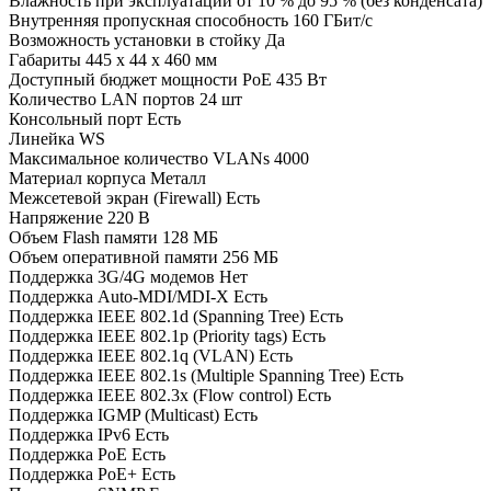
Влажность при эксплуатации
от 10 % до 95 % (без конденсата)
Внутренняя пропускная способность
160 ГБит/с
Возможность установки в стойку
Да
Габариты
445 x 44 x 460 мм
Доступный бюджет мощности PoE
435 Вт
Количество LAN портов
24 шт
Консольный порт
Есть
Линейка
WS
Максимальное количество VLANs
4000
Материал корпуса
Металл
Межсетевой экран (Firewall)
Есть
Напряжение
220 В
Объем Flash памяти
128 МБ
Объем оперативной памяти
256 МБ
Поддержка 3G/4G модемов
Нет
Поддержка Auto-MDI/MDI-X
Есть
Поддержка IEEE 802.1d (Spanning Tree)
Есть
Поддержка IEEE 802.1p (Priority tags)
Есть
Поддержка IEEE 802.1q (VLAN)
Есть
Поддержка IEEE 802.1s (Multiple Spanning Tree)
Есть
Поддержка IEEE 802.3x (Flow control)
Есть
Поддержка IGMP (Multicast)
Есть
Поддержка IPv6
Есть
Поддержка PoE
Есть
Поддержка PoE+
Есть