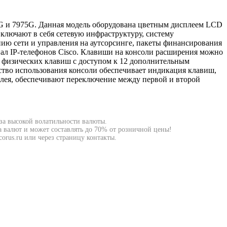
5G и 7975G. Данная модель оборудована цветным дисплеем LCD
включают в себя сетевую инфраструктуру, систему
нию сети и управления на аутсорсинге, пакеты финансирования
ал IP-телефонов Cisco. Клавиши на консоли расширения можно
2 физических клавиш с доступом к 12 дополнительным
ство использования консоли обеспечивает индикация клавиш,
лея, обеспечивают переключение между первой и второй
-за высокой волатильности валюты.
а валют и может составлять до 70% от розничной цены!
orus.ru или через страницу контакты.