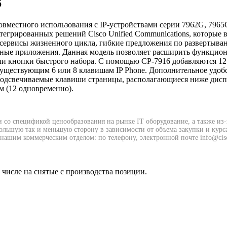
6
овместного использования с IP-устройствами серии 7962G, 796
нтегрированных решений Cisco Unified Communications, которые 
, сервисы жизненного цикла, гибкие предложения по развертыва
онные приложения. Данная модель позволяет расширить функцион
или кнопки быстрого набора. С помощью CP-7916 добавляются 1
существующим 6 или 8 клавишам IP Phone. Дополнительное удоб
подсвечиваемые клавиши страницы, располагающиеся ниже дисп
м (12 одновременно).
и со спецификой ценообразования на рынке IT оборудование, а также из
 большую так и меньшую сторону в зависимости от объема закупки и курс
нашим коммерческим отделом: по телефону, электронной почте info@cisc
м числе на снятые с производства позиции.