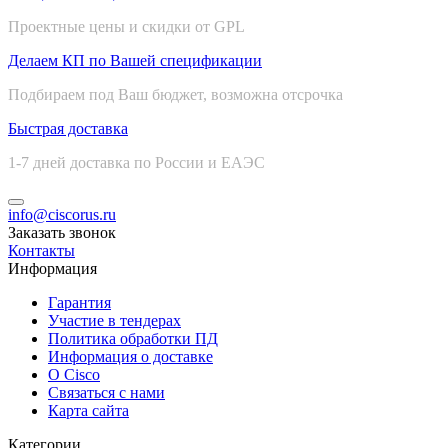
Проектные цены и скидки от GPL
Делаем КП по Вашей спецификации
Подбираем под Ваш бюджет, возможна отсрочка
Быстрая доставка
1-7 дней доставка по России и ЕАЭС
info@ciscorus.ru
Заказать звонок
Контакты
Информация
Гарантия
Участие в тендерах
Политика обработки ПД
Информация о доставке
О Cisco
Связаться с нами
Карта сайта
Категории