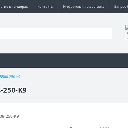
астие в тендерах
Контакты
Информация о доставке
Запрос 
T5508-250-K9
-250-K9