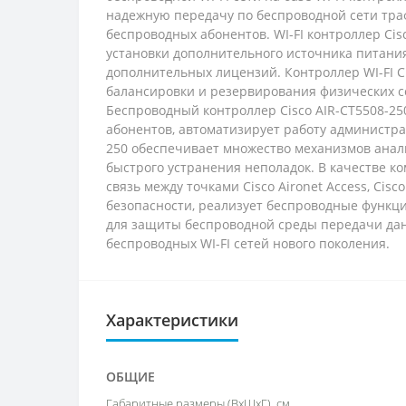
надежную передачу по беспроводной сети траф
беспроводных абонентов. WI-FI контроллер Cis
установки дополнительного источника питани
дополнительных лицензий. Контроллер WI-FI C
балансировки и резервирования физических с
Беспроводный контроллер Cisco AIR-CT5508-25
абонентов, автоматизирует работу администра
250 обеспечивает множество механизмов ана
быстрого устранения неполадок. В качестве к
связь между точками Cisco Aironet Access, Cisc
безопасности, реализует беспроводные функц
для защиты беспроводной среды передачи дан
беспроводных WI-FI сетей нового поколения.
Характеристики
ОБЩИЕ
Габаритные размеры (ВхШхГ), см