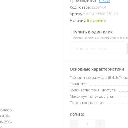
Производитель:
CISCO
Код Товара:
22094-01
Артикул:
AIR-CT5508-250-K9
Наличие:
В наличии
Купить в один клик
Введите номер телефона и мы 
Основные характеристики
Габаритные размеры (ВхШхГ), см
Гарантия:
Количество точек доступа:
Максимум точек доступа:
Порты консольные:
Кол-во:
-
+