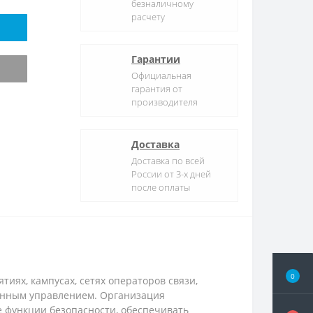
безналичному
расчету
Гарантии
Официальная
гарантия от
производителя
Доставка
Доставка по всей
России от 3-х дней
после оплаты
0
иях, кампусах, сетях операторов связи,
ванным управлением. Организация
ые функции безопасности, обеспечивать