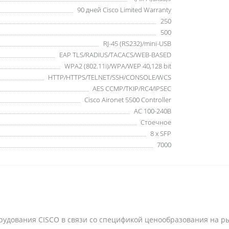
90 дней Cisco Limited Warranty
250
500
RJ-45 (RS232)/mini-USB
EAP TLS/RADIUS/TACACS/WEB-BASED
WPA2 (802.11i)/WPA/WEP 40,128 bit
HTTP/HTTPS/TELNET/SSH/CONSOLE/WCS
AES CCMP/TKIP/RC4/IPSEC
Cisco Aironet 5500 Controller
AC 100-240В
Стоечное
8 x SFP
7000
рудования CISCO в связи со спецификой ценообразования на рын