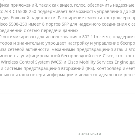
ика приложений, таких как видео, голос, обеспечить надежны
co AIR-CT5508-250 поддерживает возможность управления до 500
я для большей надежности. Расширение емкости контроллера п
isco 5508-250 имеет 8 портов SFP для надежного соединения с
оединений с сетью передачи данных.
0 оптимизирован для использования в 802.11n сетях, поддержи
торов и значительно упрощает настройку и управление беспров
лиза сетевой активности, механизмы предотвращения атак и 
омпонента унифицированной беспроводной сети Cisco, этот ко
o Wireless Control System (WCS) и Cisco Mobility Services Engi
ии системы предотвращения вторжений (IPS). Контроллер имее
ных от атак и потери информации и является идеальным реше
4,4х44,5х53,9