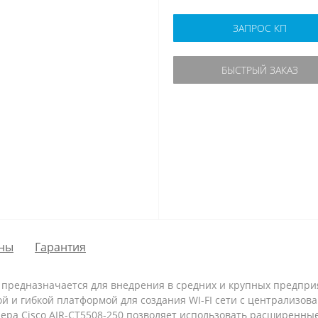
ЗАПРОС КП
БЫСТРЫЙ ЗАКАЗ
ны
Гарантия
 предназначается для внедрения в средних и крупных предприят
й и гибкой платформой для создания WI-FI сети с централизо
ллера Cisco AIR-CT5508-250 позволяет использовать расширенн