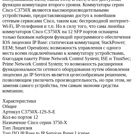
функции коммутации второго уровня. Коммутаторы серии
Cisco C3750X являются высокопроизводительными
устройствами, предоставляющими доступ к новейшим
сетевым сервисами Cisco, таким как: беспроводной интернет-
Wi-Fi, IP-телефония и т.п. Но в силу того, что сама линейка
коммутаторов Cisco C3750X на 12 SFP портов оснащена
только базовым набором функций программного обеспечения
IOS лицензии IP Base: статическая коммутация; StackPower;
EEM; Smart Operations; возможность управления с одного
места всеми подключёнными к коммутатору устройствами,
благодаря пакету Prime Network Control System; ISE и TrustSec;
Prime Network Control System; то возможность расширения
функциональности сетевого оборудования путем обновления
лицензии до IP Services является целесообразным решением,
позволяющим увеличить производительность, но при этом, не
заменяя самого устройства, тем самым экономя средства
компании.
Характеристики
Общие
Артикул
C3750X-12S-S-E
Кол-во портов
12
Назначение
Cisco серии 3750-X
Тип
Лицензия
Тип ПО
IP Base to IP Services Paper License