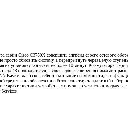
ра серии Cisco C3750X совершить апгрейд своего сетевого обору
не просто обновить систему, а перепрыгнуть через целую ступень 
время на установку занимает не более 10 минут. Коммутаторы с
еть до 48 пользователей, а слоты для расширения помогают рас
 Base и включал в себя только такие возможности, как: функц
е) средства по обеспечению безопасности; стандартный набор п
ческие характеристики устройства с помощью установки модуля ра
Services.