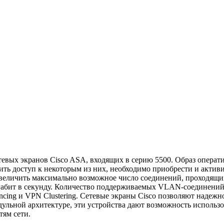
евых экранов Cisco ASA, входящих в серию 5500. Образ операт
чить доступ к некоторым из них, необходимо приобрести и акт
 увеличить максимально возможное число соединений, проходящи
мегабит в секунду. Количество поддерживаемых VLAN-соединений
Balancing и VPN Clustering. Сетевые экраны Cisco позволяют над
дульной архитектуре, эти устройства дают возможность использ
тям сети.