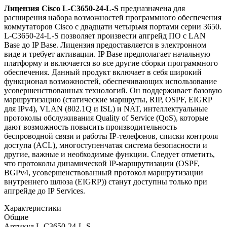
Лицензия Cisco L-C3650-24-L-S
предназначена для
расширения набора возможностей программного обеспечения
коммутаторов Cisco c двадцати четырьмя портами серии 3650.
L-C3650-24-L-S позволяет произвести апгрейд ПО с LAN
Base до IP Base. Лицензия предоставляется в электронном
виде и требует активации. IP Base предполагает начальную
платформу и включается во все другие сборки программного
обеспечения. Данный продукт включает в себя широкий
функционал возможностей, обеспечивающих использование
усовершенствованных технологий. Он поддерживает базовую
маршрутизацию (статические маршруты, RIP, OSPF, EIGRP
для IPv4), VLAN (802.1Q и ISL) и NAT, интеллектуальные
протоколы обслуживания Quality of Service (QoS), которые
дают возможность повысить производительность
беспроводной связи и работы IP-телефонов, списки контроля
доступа (ACL), многоступенчатая система безопасности и
другие, важные и необходимые функции. Следует отметить,
что протоколы динамической IP-маршрутизации (OSPF,
BGPv4, усовершенствованный протокол маршрутизации
внутреннего шлюза (EIGRP)) станут доступны только при
апгрейде до IP Services.
Характеристики
Общие
Артикул
L-C3650-24-L-S