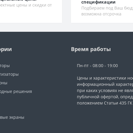
спецификации
ектные цены и скидки от
Подбираем под Ваш бюд
возможна отсрочка
ории
Время работы
торы
Пн-пт - 08:00 - 19:00
тизаторы
Цены и характеристики но
фоны
информационный характер
при каких условиях не явл
одные решения
публичной офертой, опре
ы
положением Статьи 435 ГК
вые экраны