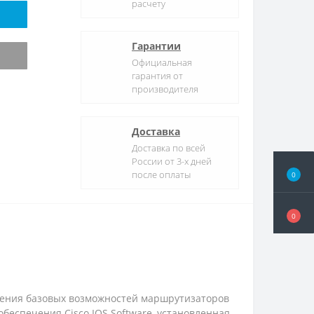
расчету
Гарантии
Официальная
гарантия от
производителя
Доставка
Доставка по всей
России от 3-х дней
после оплаты
0
0
рения базовых возможностей маршрутизаторов
беспечения Cisco IOS Software, установленная