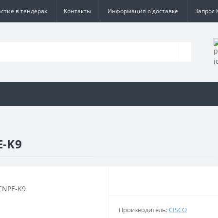
астие в тендерах
Контакты
Информация о доставке
Запрос 
E-K9
Производитель:
CISCO