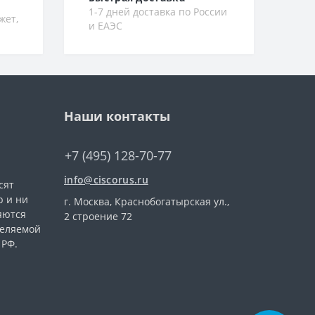
1-7 дней доставка по России
жет,
и ЕАЭС
Наши контакты
+7 (495) 128-70-77
info@ciscorus.ru
сят
 и ни
г. Москва, Краснобогатырская ул.,
яются
2 строение 72
деляемой
 РФ.