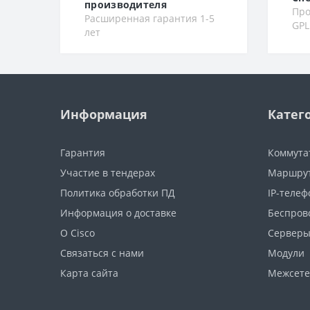
производителя
Про
Расширенная гарантия 1-5
GPL
лет
Информация
Катег
Гарантия
Коммута
Участие в тендерах
Маршру
Политика обработки ПД
IP-теле
Информация о доставке
Беспров
О Cisco
Сервер
Связаться с нами
Модули
Карта сайта
Межсете