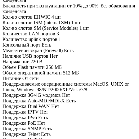
конденсата
Влажность при эксплуатации
от 10% до 90%, без образования
конденсата
Кол-во слотов EHWIC
4 шт
Кол-во слотов ISM (internal SM)
1 шт
Кол-во слотов SM (Service Modules)
1 шт
Количество LAN портов
3
Количество uplink-портов
1
Консольный порт
Есть
Межсетевой экран (Firewall)
Есть
Наличие USB портов
Нет
Напряжение
220 В
Объем Flash памяти
256 МБ
Объем оперативной памяти
512 МБ
Питание
От сети
Поддерживаемые операционные системы
MacOS, UNIX or
Linux, Windows 98/NT/2000/XP/Vista/7/8
Поддержка 3G/4G модемов
Нет
Поддержка Auto-MDI/MDI-X
Есть
Поддержка Dual WAN
Нет
Поддержка IPTV
Нет
Поддержка IPv6
Есть
Поддержка PoE
Нет
Поддержка SNMP
Есть
Поддержка Telnet
Есть