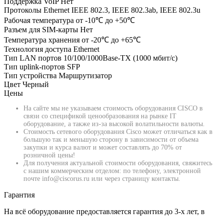
Поддержка VoIP
Нет
Протоколы Ethernet
IEEE 802.3, IEEE 802.3ab, IEEE 802.3u
Рабочая температура
от -10℃ до +50℃
Разъем для SIM-карты
Нет
Температура хранения
от -20℃ до +65℃
Технология доступа
Ethernet
Тип LAN портов
10/100/1000Base-TX (1000 мбит/с)
Тип uplink-портов
SFP
Тип устройства
Маршрутизатор
Цвет
Черный
Цены
На сайте мы не указываем стоимость оборудования CISCO в
связи со спецификой ценообразования на рынке IT
оборудование, а также из-за высокой волатильности валюты.
Стоимость сетевого оборудования Cisco может отличаться как в
большую так и меньшую сторону в зависимости от объема
закупки и курса валют и может составлять до 70% от
розничной цены!
Для получения актуальной стоимости оборудования, свяжитесь
с нашим коммерческим отделом: по телефону, электронной
почте info@ciscorus.ru или через страницу контакты.
Гарантия
На всё оборудование предоставляется гарантия до 3-х лет, в