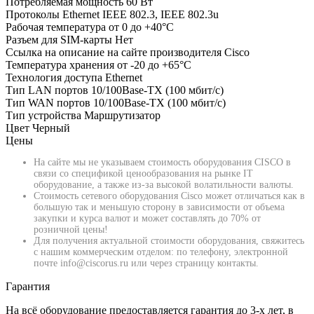
Потребляемая мощность
60 Вт
Протоколы Ethernet
IEEE 802.3, IEEE 802.3u
Рабочая температура
от 0 до +40°С
Разъем для SIM-карты
Нет
Ссылка на описание на сайте производителя
Cisco
Температура хранения
от -20 до +65°С
Технология доступа
Ethernet
Тип LAN портов
10/100Base-TX (100 мбит/с)
Тип WAN портов
10/100Base-TX (100 мбит/с)
Тип устройства
Маршрутизатор
Цвет
Черный
Цены
На сайте мы не указываем стоимость оборудования CISCO в
связи со спецификой ценообразования на рынке IT
оборудование, а также из-за высокой волатильности валюты.
Стоимость сетевого оборудования Cisco может отличаться как в
большую так и меньшую сторону в зависимости от объема
закупки и курса валют и может составлять до 70% от
розничной цены!
Для получения актуальной стоимости оборудования, свяжитесь
с нашим коммерческим отделом: по телефону, электронной
почте info@ciscorus.ru или через страницу контакты.
Гарантия
На всё оборудование предоставляется гарантия до 3-х лет, в