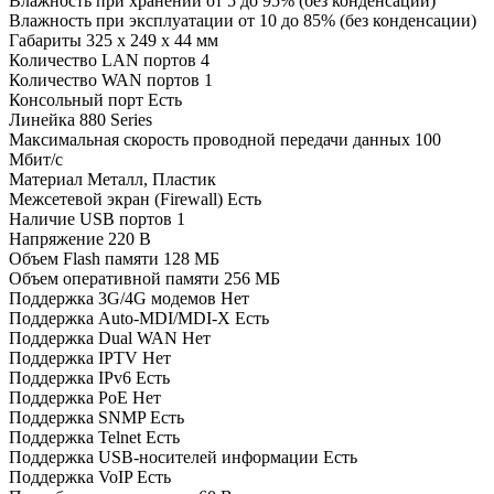
Влажность при хранении
от 5 до 95% (без конденсации)
Влажность при эксплуатации
от 10 до 85% (без конденсации)
Габариты
325 x 249 x 44 мм
Количество LAN портов
4
Количество WAN портов
1
Консольный порт
Есть
Линейка
880 Series
Максимальная скорость проводной передачи данных
100
Мбит/с
Материал
Металл, Пластик
Межсетевой экран (Firewall)
Есть
Наличие USB портов
1
Напряжение
220 В
Объем Flash памяти
128 МБ
Объем оперативной памяти
256 МБ
Поддержка 3G/4G модемов
Нет
Поддержка Auto-MDI/MDI-X
Есть
Поддержка Dual WAN
Нет
Поддержка IPTV
Нет
Поддержка IPv6
Есть
Поддержка PoE
Нет
Поддержка SNMP
Есть
Поддержка Telnet
Есть
Поддержка USB-носителей информации
Есть
Поддержка VoIP
Есть