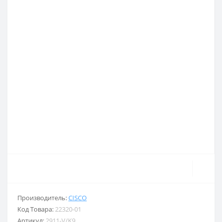
Производитель:
CISCO
Код Товара:
22320-01
Артикул:
2911-V/K9