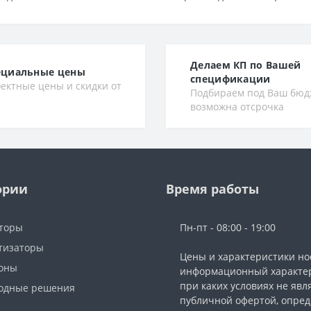
Делаем КП по Вашей
ециальные цены
спецификации
ектные цены и скидки от
Подбираем под Ваш бюд
возможна отсрочка
ории
Время работы
торы
Пн-пт - 08:00 - 19:00
тизаторы
Цены и характеристики но
фоны
информационный характер
при каких условиях не явл
одные решения
публичной офертой, опре
ы