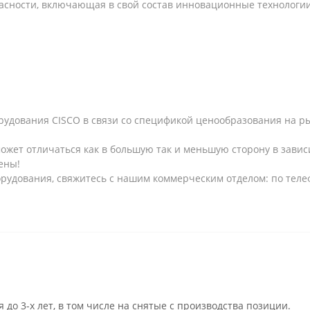
асности, включающая в свой состав инновационные технологи
рудования CISCO в связи со спецификой ценообразования на рын
может отличаться как в большую так и меньшую сторону в завис
ены!
рудования, свяжитесь с нашим коммерческим отделом: по телеф
 до 3-х лет, в том числе на снятые с производства позиции.