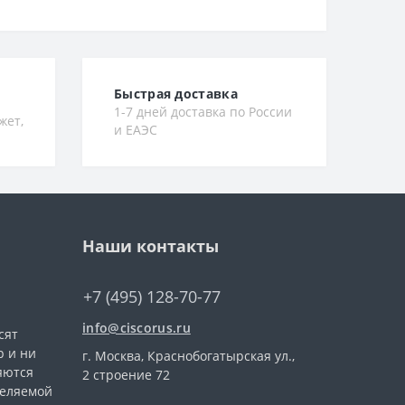
Быстрая доставка
1-7 дней доставка по России
жет,
и ЕАЭС
Наши контакты
+7 (495) 128-70-77
info@ciscorus.ru
сят
 и ни
г. Москва, Краснобогатырская ул.,
яются
2 строение 72
деляемой