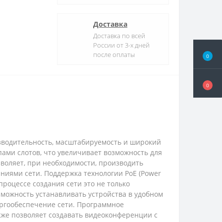
Доставка
Доставка по всей
России от 3-х дней
после оплаты
0
0
водительность, масштабируемость и широкий
ами слотов, что увеличивает возможность для
воляет, при необходимости, производить
ниями сети. Поддержка технологии PoE (Power
роцессе создания сети это не только
зможность устанавливать устройства в удобном
ергообеспечение сети. Программное
акже позволяет создавать видеоконференции с