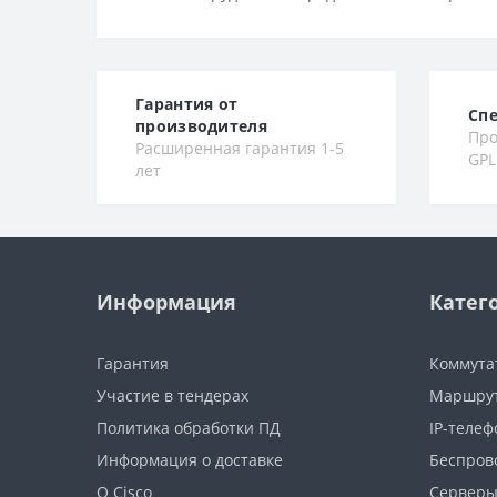
Гарантия от
Сп
производителя
Про
Расширенная гарантия 1-5
GPL
лет
Информация
Катег
Гарантия
Коммута
Участие в тендерах
Маршру
Политика обработки ПД
IP-теле
Информация о доставке
Беспров
О Cisco
Сервер