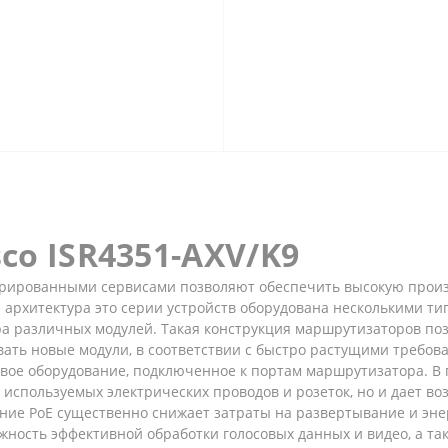
co ISR4351-AXV/K9
грированными сервисами позволяют обеспечить высокую произ
архитектура это серии устройств оборудована несколькими тип
а различных модулей. Такая конструкция маршрутизаторов поз
ать новые модули, в соответствии с быстро растущими требова
евое оборудование, подключенное к портам маршрутизатора. В п
используемых электрических проводов и розеток, но и дает во
вание PoE существенно снижает затраты на развертывание и эн
ожность эффективной обработки голосовых данных и видео, а т