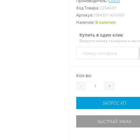
Производитель:
CISCO
Код Товара:
22340-01
Артикул:
ISR4351-AXV/K9
Наличие:
В наличии
Купить в один клик
Введите номер телефона и мы 
Кол-во:
-
+
ЗАПРОС КП
БЫСТРЫЙ ЗАКАЗ