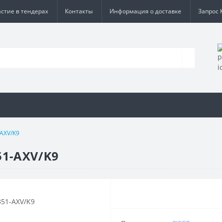
астие в тендерах
Контакты
Информация о доставке
Запрос 
AXV/K9
51-AXV/K9