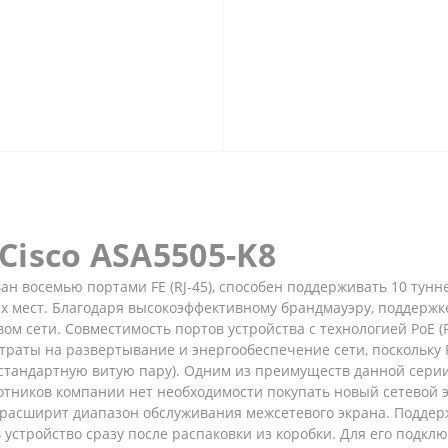
Cisco ASA5505-K8
н восемью портами FE (RJ-45), способен поддерживать 10 тунне
их мест. Благодаря высокоэффективному брандмауэру, поддерж
 сети. Совместимость портов устройства с технологией PoE (P
атраты на развертывание и энергообеспечение сети, поскольку
 стандартную витую пару). Одним из преимуществ данной серии
тников компании нет необходимости покупать новый сетевой э
но расширит диапазон обслуживания межсетевого экрана. Подд
 устройство сразу после распаковки из коробки. Для его подкл