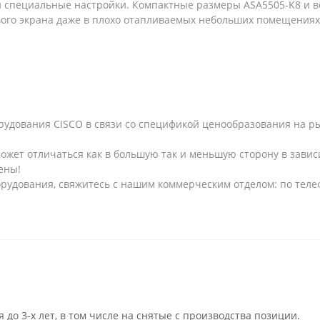
 специальные настройки. Компактные размеры ASA5505-K8 и 
вого экрана даже в плохо отапливаемых небольших помещениях
рудования CISCO в связи со спецификой ценообразования на рын
может отличаться как в большую так и меньшую сторону в завис
ены!
рудования, свяжитесь с нашим коммерческим отделом: по телеф
 до 3-х лет, в том числе на снятые с производства позиции.