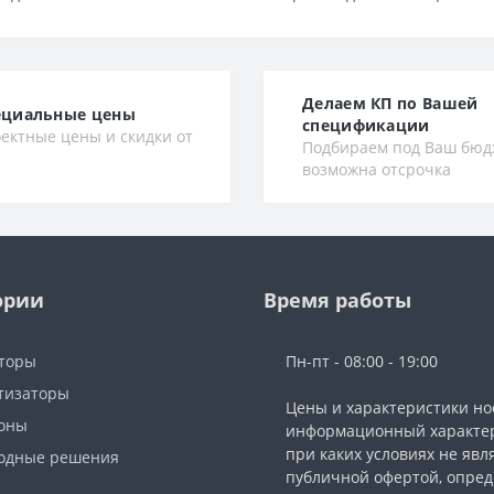
Делаем КП по Вашей
ециальные цены
спецификации
ектные цены и скидки от
Подбираем под Ваш бюд
возможна отсрочка
ории
Время работы
торы
Пн-пт - 08:00 - 19:00
тизаторы
Цены и характеристики но
фоны
информационный характер
при каких условиях не явл
одные решения
публичной офертой, опре
ы