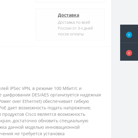
Доставка
Доставка по всей
России от 3-х дней
после оплаты
0
0
лей IPSec VPN, в режиме 100 Мбит/с и
ке шифрования DES/AES организуется надежная
ower over Ethernet) обеспечивает гибкую
 PoE дает возможность подать напряжение,
 продуктов Cisco является возможность
кран, достаточно обновить специальную
ержка данной моделью инновационной
ючения не требуется установка