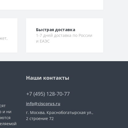
Быстрая доставка
1-7 дней доставка по России
жет,
и ЕАЭС
Наши контакты
+7 (495) 128-70-77
info@ciscorus.ru
сят
 и ни
г. Москва, Краснобогатырская ул.,
яются
2 строение 72
деляемой