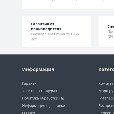
Гарантия от
Сп
производителя
Про
Расширенная гарантия 1-5
GPL
лет
Информация
Катег
Гарантия
Коммута
Участие в тендерах
Маршру
Политика обработки ПД
IP-теле
Информация о доставке
Беспров
О Cisco
Сервер