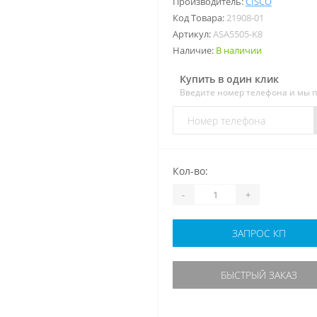
Производитель:
CISCO
Код Товара:
21908-01
Артикул:
ASA5505-K8
Наличие:
В наличии
Купить в один клик
Введите номер телефона и мы 
Кол-во:
-
+
ЗАПРОС КП
БЫСТРЫЙ ЗАКАЗ