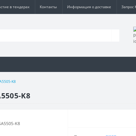
астие в тендерах
Контакты
Информация о доставке
Запрос 
A5505-K8
A5505-K8