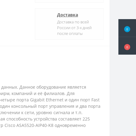
Доставка
Доставка по всей
России от 3-х дней
0
после оплаты
0
 данных. Данное оборудование является
ирм, компаний и её филиалов. Для
тыре порта Gigabit Ethernet и один порт Fast
, один консольный порт управления и два порта
ючении к сети, уровню сигнала и т.п.
ая способность устройства составляет 225
ьтр Cisco ASA5520-AIP40-K8 одновременно