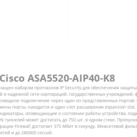
isco ASA5520-AIP40-K8
нащен набором протоколов IP Security для обеспечения защиты
й и надежной сети корпораций, государственных учреждений, ф
роводное подключение через один из представленных портов: че
ложены порты, находится и один слот расширения expansion slot
индикаторы, оповещающие о состоянии работы устройства, подкл
туннелей может достигать до 750 шт. в одном стеке. Пропускн
трации Firewall достигает 375 Мбит в секунду. Межсетевой фил
тей и до 280000 сессий.