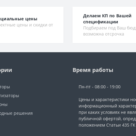
Делаем КП по Вашей
ециальные цены
спецификации
ектные цены и скидки от
Подбираем под Ваш бюд
возможна отсрочка
ории
Время работы
торы
Пн-пт - 08:00 - 19:00
тизаторы
Цены и характеристики но
фоны
информационный характер
при каких условиях не явл
одные решения
публичной офертой, опре
ы
положением Статьи 435 ГК