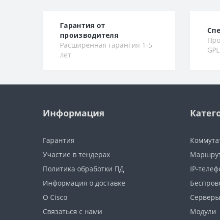
Гарантия от
Сп
производителя
Про
Расширенная гарантия 1-5
GPL
лет
Информация
Катег
Гарантия
Коммута
Участие в тендерах
Маршру
Политика обработки ПД
IP-теле
Информация о доставке
Беспров
О Cisco
Сервер
Связаться с нами
Модули