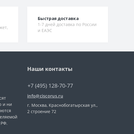
Быстрая доставка
1-7 дней доставка по России
жет,
и ЕАЭС
Наши контакты
+7 (495) 128-70-77
info@ciscorus.ru
сят
 и ни
г. Москва, Краснобогатырская ул.,
яются
2 строение 72
деляемой
 РФ.