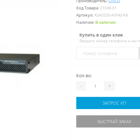
Производитель:
CISCO
Код Товара:
21938-01
Артикул:
ASA5520-AIP40-K8
Наличие:
В наличии
Купить в один клик
Введите номер телефона и мы 
Кол-во:
-
+
ЗАПРОС КП
БЫСТРЫЙ ЗАКАЗ