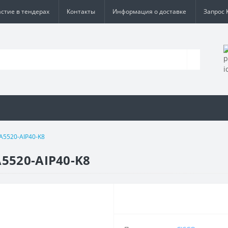
астие в тендерах
Контакты
Информация о доставке
Запрос 
A5520-AIP40-K8
5520-AIP40-K8