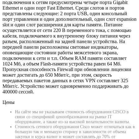
подключения к сетям предусмотрены четыре порта Gigabit
Ethernet и один порт Fast Ethernet. Среди слотов и портов
представлены следующие: 2 порта USB, один консольный
порт управления и один дополнительный, один слот expansion
slot и один слот расширения для карты памяти. Питание
осуществляется от сети 220 В переменного тока, с помощью
кабеля, подключаемого к внутреннему блоку питания через
разъем, расположенный на задней панели устройства. На
передней панели расположены световые индикаторы,
оповещающие состоянии работы межсетевого экрана,
подключении к сети и т.п. Объем RAM памяти составляет
1024 Мб, а объем Flash-памяти устройства равен 64 Мб.
Пропускная способность Firewall при обновлении лицензии
может достигать до 650 Мбит/с, при этом, скорость
передаваемых пакетов данных в сетях VPN составляет 325
Мбит/с. Устройство может одновременно поддерживать до
400000 сессий.
Цены
На сайте мы не указываем стоимость оборудования CISCO в
связи со спецификой ценообразования на рынке IT
оборудование, а также из-за высокой волатильности валюты.
Стоимость сетевого оборудования Cisco может отличаться как в
большую так и меньшую сторону в зависимости от объема
закупки и курса валют и может составлять до 70% от