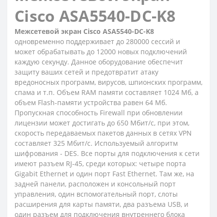
Cisco ASA5540-DC-K8
Межсетевой экран Cisco ASA5540-DC-K8
одновременно поддерживает до 280000 сессий и
может обрабатывать до 12000 новых подключений
каждую секунду. Данное оборудование обеспечит
защиту ваших сетей и предотвратит атаку
вредоносных программ, вирусов, шпионских программ,
спама и т.п. Объем RAM памяти составляет 1024 Мб, а
объем Flash-памяти устройства равен 64 Мб.
Пропускная способность Firewall при обновлении
лицензии может достигать до 650 Мбит/с, при этом,
скорость передаваемых пакетов данных в сетях VPN
составляет 325 Мбит/с. Используемый алгоритм
шифрования - DES. Все порты для подключения к сети
имеют разъем RJ-45, среди которых: четыре порта
Gigabit Ethernet и один порт Fast Ethernet. Там же, на
задней панели, расположен и консольный порт
управления, один вспомогательный порт, слоты
расширения для карты памяти, два разъема USB, и
один разъем для подключения внутреннего блока