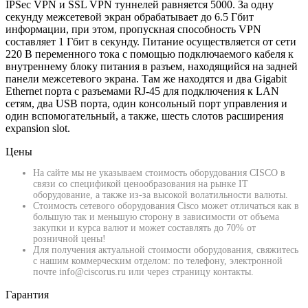
IPSec VPN и SSL VPN туннелей равняется 5000. За одну
секунду межсетевой экран обрабатывает до 6.5 Гбит
информации, при этом, пропускная способность VPN
составляет 1 Гбит в секунду. Питание осуществляется от сети
220 В переменного тока с помощью подключаемого кабеля к
внутреннему блоку питания в разъем, находящийся на задней
панели межсетевого экрана. Там же находятся и два Gigabit
Ethernet порта с разъемами RJ-45 для подключения к LAN
сетям, два USB порта, один консольный порт управления и
один вспомогательный, а также, шесть слотов расширения
expansion slot.
Цены
На сайте мы не указываем стоимость оборудования CISCO в
связи со спецификой ценообразования на рынке IT
оборудование, а также из-за высокой волатильности валюты.
Стоимость сетевого оборудования Cisco может отличаться как в
большую так и меньшую сторону в зависимости от объема
закупки и курса валют и может составлять до 70% от
розничной цены!
Для получения актуальной стоимости оборудования, свяжитесь
с нашим коммерческим отделом: по телефону, электронной
почте info@ciscorus.ru или через страницу контакты.
Гарантия