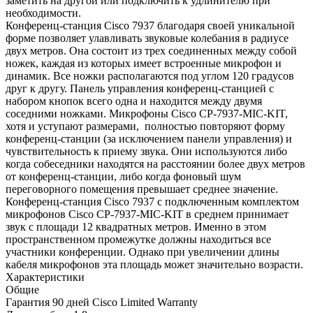
заметить на другой или подключить к удлинителю при
необходимости.
Конференц-станция Cisco 7937 благодаря своей уникальной
форме позволяет улавливать звуковые колебания в радиусе
двух метров. Она состоит из трех соединенных между собой
ножек, каждая из которых имеет встроенные микрофон и
динамик. Все ножки располагаются под углом 120 градусов
друг к другу. Панель управления конференц-станцией с
набором кнопок всего одна и находится между двумя
соседними ножками. Микрофоны Cisco CP-7937-MIC-KIT,
хотя и уступают размерами, полностью повторяют форму
конференц-станции (за исключением панели управления) и
чувствительность к приему звука. Они используются либо
когда собеседники находятся на расстоянии более двух метров
от конференц-станции, либо когда фоновый шум
переговорного помещения превышает среднее значение.
Конференц-станция Cisco 7937 с подключенным комплектом
микрофонов Cisco CP-7937-MIC-KIT в среднем принимает
звук с площади 12 квадратных метров. Именно в этом
пространственном промежутке должны находиться все
участники конференции. Однако при увеличении длины
кабеля микрофонов эта площадь может значительно возрасти.
Характеристики
Общие
Гарантия
90 дней Cisco Limited Warranty