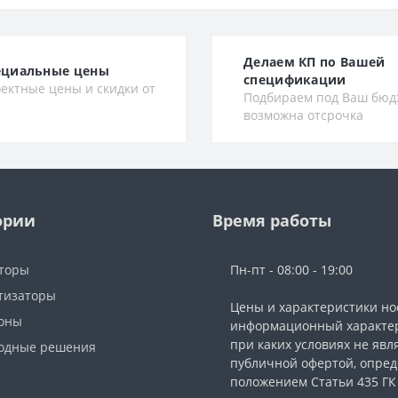
Делаем КП по Вашей
ециальные цены
спецификации
ектные цены и скидки от
Подбираем под Ваш бюд
возможна отсрочка
ории
Время работы
торы
Пн-пт - 08:00 - 19:00
тизаторы
Цены и характеристики но
фоны
информационный характер
при каких условиях не явл
одные решения
публичной офертой, опре
ы
положением Статьи 435 ГК