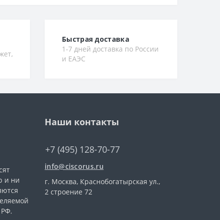
Быстрая доставка
1-7 дней доставка по России
жет,
и ЕАЭС
Наши контакты
+7 (495) 128-70-77
info@ciscorus.ru
сят
 и ни
г. Москва, Краснобогатырская ул.,
яются
2 строение 72
деляемой
 РФ.