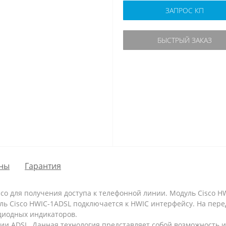
ЗАПРОС КП
БЫСТРЫЙ ЗАКАЗ
ны
Гарантия
co для получения доступа к телефонной линии. Модуль Cisco H
ь Cisco HWIC-1ADSL подключается к HWIC интерфейсу. На пере
одиодных индикаторов.
гии ADSL. Данная технология представляет собой возможность 