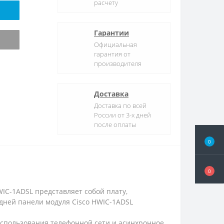
расчету
Гарантии
Официальная
гарантия от
производителя
Доставка
Доставка по всей
России от 3-х дней
после оплаты
0
0
WIC-1ADSL представляет собой плату,
дней панели модуля Cisco HWIC-1ADSL
использования телефонной сети и асинхронное