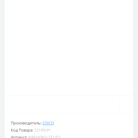
Производитель:
CISCO
Код Товара:
22193-01
Артикул:
NM-HDV2-2T1/E1