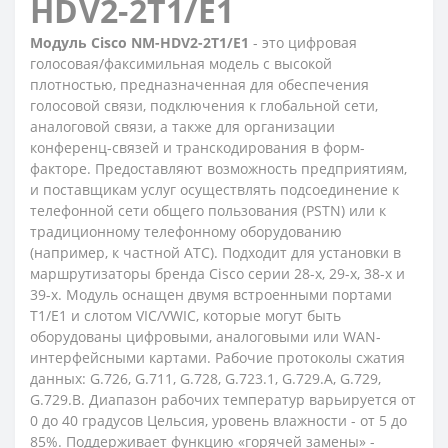
HDV2-2T1/E1
Модуль Cisco NM-HDV2-2T1/E1
- это цифровая
голосовая/факсимильная модель с высокой
плотностью, предназначенная для обеспечения
голосовой связи, подключения к глобальной сети,
аналоговой связи, а также для организации
конференц-связей и транскодирования в форм-
факторе. Предоставляют возможность предприятиям,
и поставщикам услуг осуществлять подсоединение к
телефонной сети общего пользования (PSTN) или к
традиционному телефонному оборудованию
(например, к частной ATC). Подходит для установки в
маршрутизаторы бренда Cisco серии 28-х, 29-х, 38-х и
39-х. Модуль оснащен двумя встроенными портами
T1/E1 и слотом VIC/VWIC, которые могут быть
оборудованы цифровыми, аналоговыми или WAN-
интерфейсными картами. Рабочие протоколы сжатия
данных: G.726, G.711, G.728, G.723.1, G.729.A, G.729,
G.729.B. Диапазон рабочих температур варьируется от
0 до 40 градусов Цельсия, уровень влажности - от 5 до
85%. Поддерживает функцию «горячей замены» -