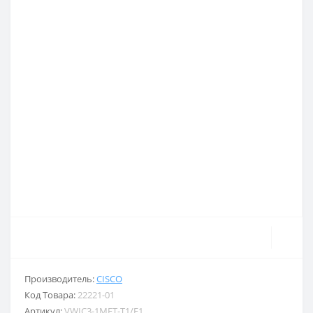
Производитель:
CISCO
Код Товара:
22221-01
Артикул:
VWIC3-1MFT-T1/E1