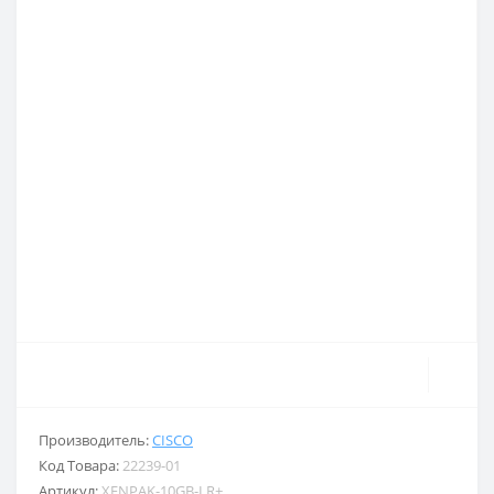
Производитель:
CISCO
Код Товара:
22239-01
Артикул:
XENPAK-10GB-LR+