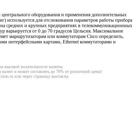
ки центрального оборудования и применения дополнительных
г) используется для отслеживания параметров работы прибора
, на средних и крупных предприятиях в телекоммуникационных
ур варьируется от 0 до 70 градусов Цельсия. Максимальное
оляет маршрутизаторам или коммутаторам Cisco определить,
ыми интерфейсными картами, Ethernet коммутаторами и
-за высокой волатильности валюты.
а валют и может составлять до 70% от розничной цены!
orus.ru или через страницу контакты.