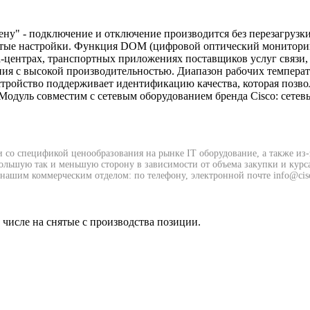
ну" - подключение и отключение производится без перезагруз
остые настройки. Функция DOM (цифровой оптический мониторин
а-центрах, транспортных приложениях поставщиков услуг связи
ния с высокой производительностью. Диапазон рабочих температ
Устройство поддерживает идентификацию качества, которая позв
одуль совместим с сетевым оборудованием бренда Cisco: сетев
и со спецификой ценообразования на рынке IT оборудование, а также из
 большую так и меньшую сторону в зависимости от объема закупки и курс
нашим коммерческим отделом: по телефону, электронной почте info@cisc
м числе на снятые с производства позиции.