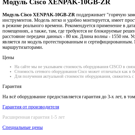
Модуль Cisco XENPAK-10GB-ZR
Модуль Cisco XENPAK-10GB-ZR
поддерживает "горячую заме
инструментов. Модель легко и удобно монтируется, имеет пр
в режиме реального времени. Рекомендуется применение в дат
помещениях, а также, там, где требуются не блокируемые реше
расстояние передачи данных - 80 км. Длина волны - 1550 нм. 
является ли модуль протестированным и сертифицированным. М
маршрутизаторами.
Цены
На сайте мы не указываем стоимость оборудования CISCO в связ
Стоимость сетевого оборудования Cisco может отличаться как в
Для получения актуальной стоимости оборудования, свяжитесь с 
Гарантия
На всё оборудование предоставляется гарантия до 3-х лет, в то
Гарантия от производителя
Расширенная гарантия 1-5 лет
Специальные цены