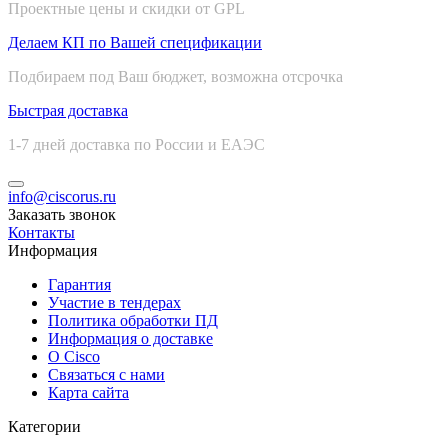
Проектные цены и скидки от GPL
Делаем КП по Вашей спецификации
Подбираем под Ваш бюджет, возможна отсрочка
Быстрая доставка
1-7 дней доставка по России и ЕАЭС
info@ciscorus.ru
Заказать звонок
Контакты
Информация
Гарантия
Участие в тендерах
Политика обработки ПД
Информация о доставке
О Cisco
Связаться с нами
Карта сайта
Категории