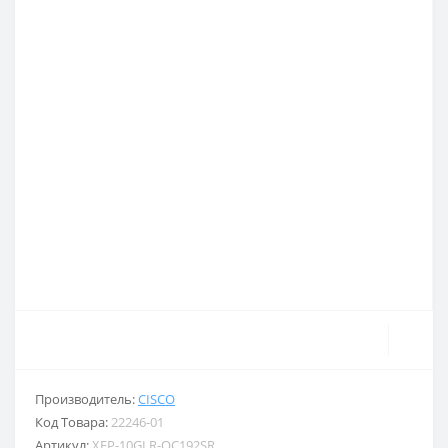
Производитель:
CISCO
Код Товара:
22246-01
Артикул:
XFP-10GLR-OC192SR