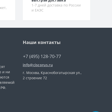
Быстрая доставка
1-7 дней доставка по России
жет,
и ЕАЭС
Наши контакты
+7 (495) 128-70-77
info@ciscorus.ru
сят
 и ни
г. Москва, Краснобогатырская ул.,
яются
2 строение 72
деляемой
 РФ.