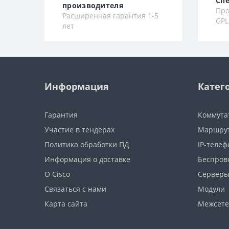
Сп
производителя
Про
Расширенная гарантия 1-5
GPL
лет
Информация
Катег
Гарантия
Коммута
Участие в тендерах
Маршру
Политика обработки ПД
IP-теле
Информация о доставке
Беспров
О Cisco
Сервер
Связаться с нами
Модули
Карта сайта
Межсете