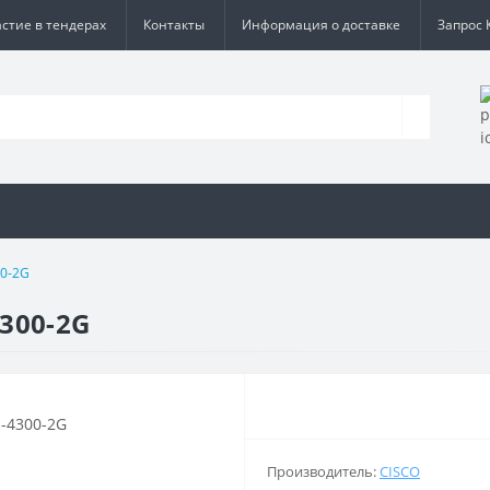
астие в тендерах
Контакты
Информация о доставке
Запрос 
00-2G
300-2G
Производитель:
CISCO