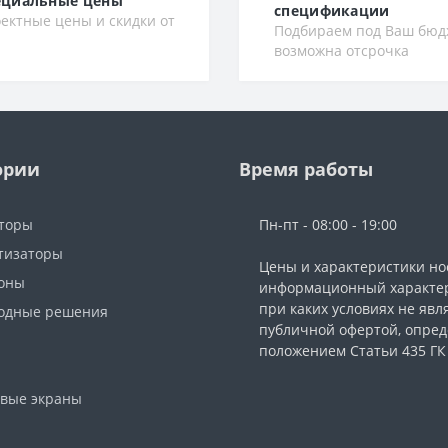
ециальные цены
спецификации
ектные цены и скидки от
Подбираем под Ваш бюд
возможна отсрочка
ории
Время работы
торы
Пн-пт - 08:00 - 19:00
тизаторы
Цены и характеристики но
фоны
информационный характер
при каких условиях не явл
одные решения
публичной офертой, опре
ы
положением Статьи 435 ГК
вые экраны