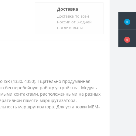
Доставка
Доставка по всей
России от 3-х дней
0
после оплаты
0
 ISR (4330, 4350). Тщательно продуманная
ую бесперебойную работу устройства. Модуль
симыми контактами, расположенными на разных
перативной памяти маршрутизатора.
льность маршрутизатора. Для установки MEM-