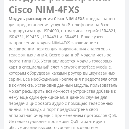
Cisco NIM-4FXS
Модуль расширения Cisco NIM-4FXS
предназначен
для предоставления услуг VoIP-телефонии на базе
маршрутизатора ISR4000, в том числе серий: ISR4321,
ISR4331, ISR4351, ISR4431 и ISR4451. Более узкое
направление модуля NIM-4FXS заключение в
расширении портов для подключения аналоговых
телефонных линий. Всего в данной модели четыре
порта типа FXS. Устанавливается модуль голосовых
карт в специальный слот Network Interface Module,
которым оборудован каждый роутер вышеуказанных
серий. Все необходимые крепления предоставляются
в комплекте. Установив данный модуль, пользователь
может расширить возможности устройства добавив к
нему еще один функционал, в данном случае для
передачи цифрового аудио с помощью телефонных
линий. На каждый порт предусмотрена своя
аппаратная очередь с применением протоколов QoS.
Интеллектуальные протоколы QoS гарантируют
обслуживание высокого уровня посредством