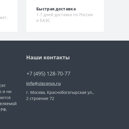
Быстрая доставка
1-7 дней доставка по России
жет,
и ЕАЭС
Наши контакты
+7 (495) 128-70-77
info@ciscorus.ru
сят
 и ни
г. Москва, Краснобогатырская ул.,
яются
2 строение 72
деляемой
 РФ.