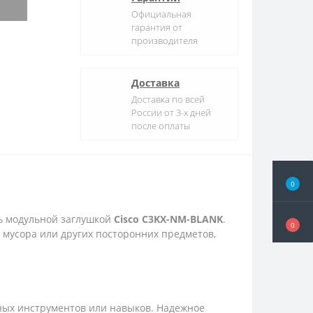
Официальная
гарантия от
производителя
Доставка
Доставка по всей
России от 3-х дней
после оплаты
0
ть модульной заглушкой
Cisco C3KX-NM-BLANK
.
0
 мусора или других посторонних предметов,
ьных инструментов или навыков. Надежное