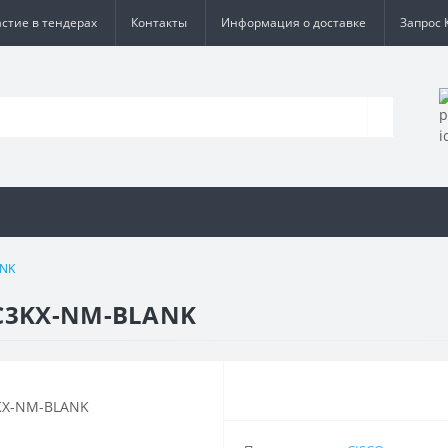
астие в тендерах
Контакты
Информация о доставке
Запрос 
ANK
 C3KX-NM-BLANK