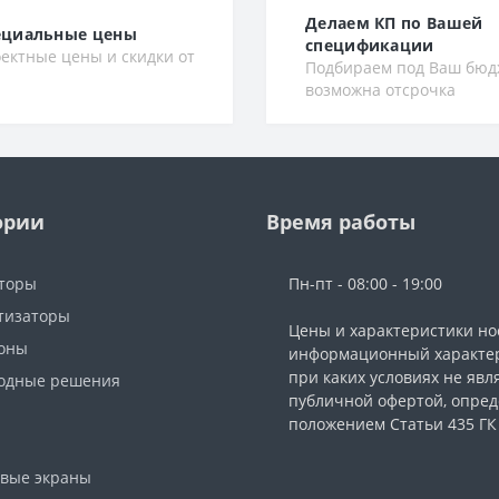
Делаем КП по Вашей
ециальные цены
спецификации
ектные цены и скидки от
Подбираем под Ваш бюд
возможна отсрочка
ории
Время работы
торы
Пн-пт - 08:00 - 19:00
тизаторы
Цены и характеристики но
фоны
информационный характер
при каких условиях не явл
одные решения
публичной офертой, опре
ы
положением Статьи 435 ГК
вые экраны