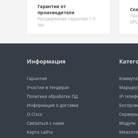
Гарантия от
Сп
производителя
Про
Расширенная гарантия 1-5
GPL
лет
Информация
Катег
Гарантия
Коммута
Участие в тендерах
Маршру
Политика обработки ПД
IP-теле
Информация о доставке
Беспров
О Cisco
Сервер
Связаться с нами
Модули
Карта сайта
Межсете