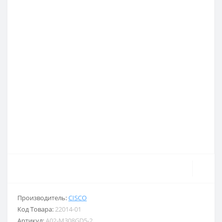
Производитель:
CISCO
Код Товара:
22014-01
Артикул:
A02-M308GD5-2