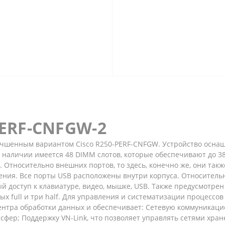
PERF-CNFGW-2
чшенным вариантом Cisco R250-PERF-CNFGW. Устройство оснаще
, в наличии имеется 48 DIMM слотов, которые обеспечивают до
. Относительно внешних портов, то здесь, конечно же, они так
ения. Все порты USB расположены внутри корпуса. Относительно
ый доступ к клавиатуре, видео, мышке, USB. Также предусмотре
рых full и три half. Для управления и систематизации процессо
центра обработки данных и обеспечивает: Сетевую коммуникаци
сфер; Поддержку VN-Link, что позволяет управлять сетями хран