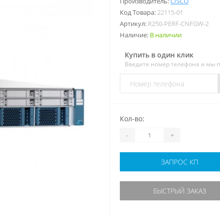
Производитель:
CISCO
Код Товара:
22115-01
Артикул:
R250-PERF-CNFGW-2
Наличие:
В наличии
Купить в один клик
Введите номер телефона и мы 
Кол-во:
-
+
ЗАПРОС КП
БЫСТРЫЙ ЗАКАЗ