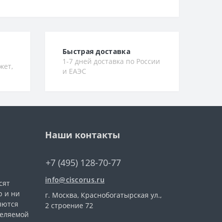
Быстрая доставка
1-7 дней доставка по России
жет,
и ЕАЭС
Наши контакты
+7 (495) 128-70-77
info@ciscorus.ru
сят
 и ни
г. Москва, Краснобогатырская ул.,
яются
2 строение 72
деляемой