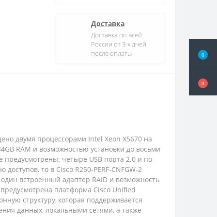
Доставка
Доставка по всей
России от 3-х дней
после оплаты
0
0
но двумя процессорами Intel Xeon X5670 на
 384GB RAM и возможностью установки до восьми
же предусмотрены: четыре USB порта 2.0 и по
 доступов, то в Cisco R250-PERF-CNFGW-2
н один встроенный адаптер RAID и возможность
в предусмотрена платформа Cisco Unified
онную структуру, которая поддерживается
ения данных, локальными сетями, а также