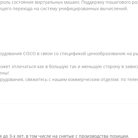
троль состояния виртуальных машин; Поддержку пошагового ра
дущего перехода на систему унифицированных вычислений.
рудования CISCO в связи со спецификой ценообразования на рын
может отличаться как в большую так и меньшую сторону в завис
ены!
рудования, свяжитесь с нашим коммерческим отделом: по телеф
 до 3-х лет, в том числе на снятые с производства позиции.