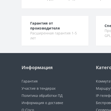
Гарантия от
Сп
производителя
Про
Расширенная гарантия 1-5
GPL
лет
Информация
Катег
Гарантия
Коммута
Участие в тендерах
Маршру
Политика обработки ПД
IP-теле
Информация о доставке
Беспров
О Cisco
Сервер