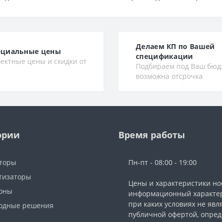
Делаем КП по Вашей
ециальные цены
спецификации
ектные цены и скидки от
Подбираем под Ваш бюд
возможна отсрочка
ории
Время работы
торы
Пн-пт - 08:00 - 19:00
тизаторы
Цены и характеристики но
фоны
информационный характер
при каких условиях не явл
одные решения
публичной офертой, опре
ы