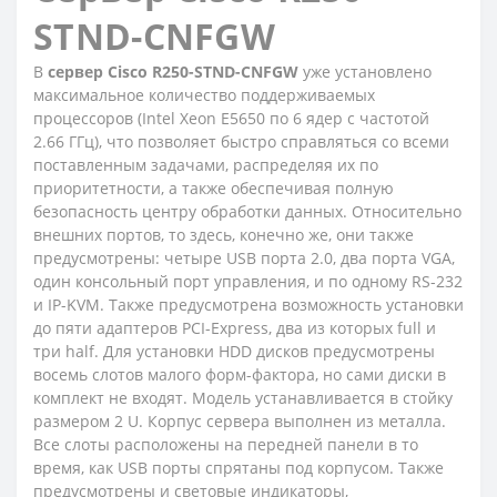
STND-CNFGW
В
сервер Cisco R250-STND-CNFGW
уже установлено
максимальное количество поддерживаемых
процессоров (Intel Xeon E5650 по 6 ядер с частотой
2.66 ГГц), что позволяет быстро справляться со всеми
поставленным задачами, распределяя их по
приоритетности, а также обеспечивая полную
безопасность центру обработки данных. Относительно
внешних портов, то здесь, конечно же, они также
предусмотрены: четыре USB порта 2.0, два порта VGA,
один консольный порт управления, и по одному RS-232
и IP-KVM. Также предусмотрена возможность установки
до пяти адаптеров PCI-Express, два из которых full и
три half. Для установки HDD дисков предусмотрены
восемь слотов малого форм-фактора, но сами диски в
комплект не входят. Модель устанавливается в стойку
размером 2 U. Корпус сервера выполнен из металла.
Все слоты расположены на передней панели в то
время, как USB порты спрятаны под корпусом. Также
предусмотрены и световые индикаторы,