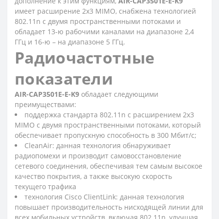
дополнение к этим функциям,
AIR-CAP3501E-E-K9
имеет расширение 2x3 MIMO, снабжена технологией
802.11n с двумя пространственными потоками и
обладает 13-ю рабочими каналами на диапазоне 2,4
ГГц и 16-ю – на диапазоне 5 ГГц.
Радиочастотные
показатели
AIR-CAP3501E-E-K9
обладает следующими
преимуществами:
поддержка стандарта 802.11n с расширением 2x3
MIMO с двумя пространственными потоками, который
обеспечивает пропускную способность в 300 Мбит/с;
CleanAir: данная технология обнаруживает
радиопомехи и производит самовосстановление
сетевого соединения, обеспечивая тем самым высокое
качество покрытия, а также высокую скорость
текущего трафика
технология Cisco ClientLink: данная технология
повышает производительность нисходящей линии для
всех мобильных устройств, включая 802.11n, улучшая