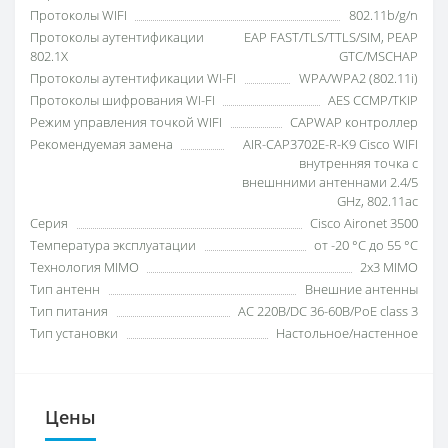
Протоколы WIFI
802.11b/g/n
Протоколы аутентификации
EAP FAST/TLS/TTLS/SIM, PEAP
802.1X
GTC/MSCHAP
Протоколы аутентификации WI-FI
WPA/WPA2 (802.11i)
Протоколы шифрования WI-FI
AES CCMP/TKIP
Режим управления точкой WIFI
CAPWAP контроллер
Рекомендуемая замена
AIR-CAP3702E-R-K9 Cisco WIFI
внутренняя точка с
внешнними антеннами 2.4/5
GHz, 802.11ac
Серия
Cisco Aironet 3500
Температура эксплуатации
от -20 °C до 55 °C
Технология MIMO
2x3 MIMO
Тип антенн
Внешние антенны
Тип питания
AC 220В/DC 36-60В/PoE class 3
Тип установки
Настольное/настенное
Цены