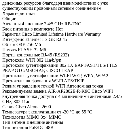
денежных ресурсов благодаря взаимодействию с уже
существующим проводным сетевым соединением.
Характеристики
Общие
Антенны
4 внешние 2.4/5 GHz RP-TNC
Блок питания в комплекте
Нет
Гарантия
Cisco Limited Lifetime Hardware Warranty
Интерфейс Ethernet
1 x GE RJ-45
Объем ОЗУ
256 Мб
Память FLASH
32 Мб
Порты консольные
RJ-45 (RS232)
Протоколы WIFI
802.11a/b/g/n
Протоколы аутентификации 802.1X
EAP FAST/TLS/TTLS,
PEAP GTC/MSCHAP, CISCO LEAP
Протоколы аутентификации WI-FI
WEP, WPA, WPA2
Протоколы шифрования WI-FI
AES/TKIP
Режим управления точкой WIFI
Автономная точка
Рекомендуемая замена
AIR-AP2802E-R-K9C Cisco WIFI
внутренняя точка доступа с 4-мя внешними антеннами 2.4/5
GHz, 802.11ac
Серия
Cisco Aironet 2600
Температура эксплуатации
от -20 °C до 55 °C
Технология MIMO
3х4 MIMO
Тип антенн
Внешние антенны
Тип питания
PoE/DC 48В