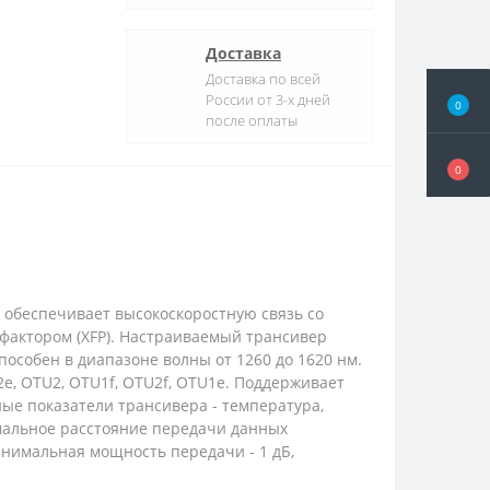
Доставка
Доставка по всей
России от 3-х дней
0
после оплаты
0
 обеспечивает высокоскоростную связь со
-фактором (XFP). Настраиваемый трансивер
особен в диапазоне волны от 1260 до 1620 нм.
2e, OTU2, OTU1f, OTU2f, OTU1e. Поддерживает
ые показатели трансивера - температура,
имальное расстояние передачи данных
инимальная мощность передачи - 1 дБ,