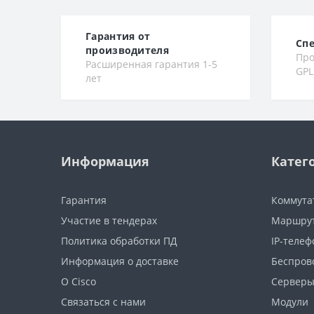
Гарантия от
Сп
производителя
Про
Расширенная гарантия 1-5
GPL
лет
Информация
Катег
Гарантия
Коммута
Участие в тендерах
Маршру
Политика обработки ПД
IP-теле
Информация о доставке
Беспров
О Cisco
Сервер
Связаться с нами
Модули