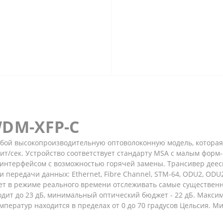
WDM-XFP-C
обой высокопроизводительную оптоволоконную модель, которая
бит/сек. Устройство соответствует стандарту MSA c малым форм
интерфейсом с возможностью горячей замены. Трансивер деесп
передачи данных: Ethernet, Fibre Channel, STM-64, ODU2, ODU
ет в режиме реального времени отслеживать самые существенн
одит до 23 дБ, минимальный оптический бюджет - 22 дБ. Макс
мператур находится в пределах от 0 до 70 градусов Цельсия. М