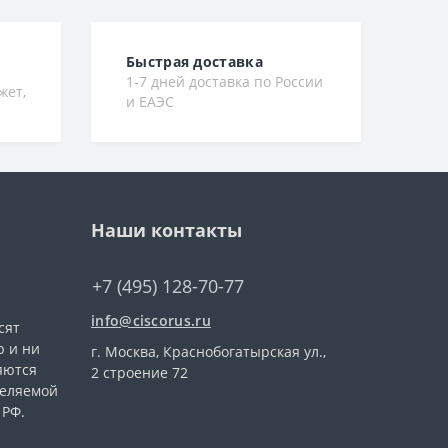
Быстрая доставка
1-7 дней доставка по России
жет,
и ЕАЭС
Наши контакты
+7 (495) 128-70-77
info@ciscorus.ru
сят
 и ни
г. Москва, Краснобогатырская ул.,
яются
2 строение 72
деляемой
 РФ.