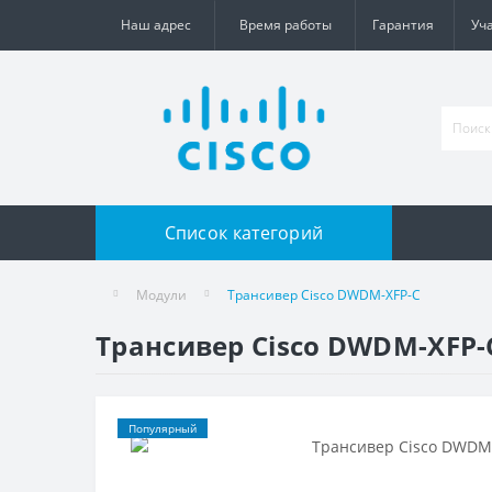
Наш адрес
Время работы
Гарантия
Уч
Список категорий
Модули
Трансивер Cisco DWDM-XFP-C
Трансивер Cisco DWDM-XFP-
Популярный