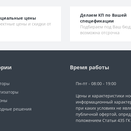
Делаем КП по Вашей
ециальные цены
спецификации
ектные цены и скидки от
Подбираем под Ваш бюд
возможна отсрочка
ории
Время работы
торы
Пн-пт - 08:00 - 19:00
тизаторы
Цены и характеристики но
фоны
информационный характер
при каких условиях не явл
одные решения
публичной офертой, опре
ы
положением Статьи 435 ГК