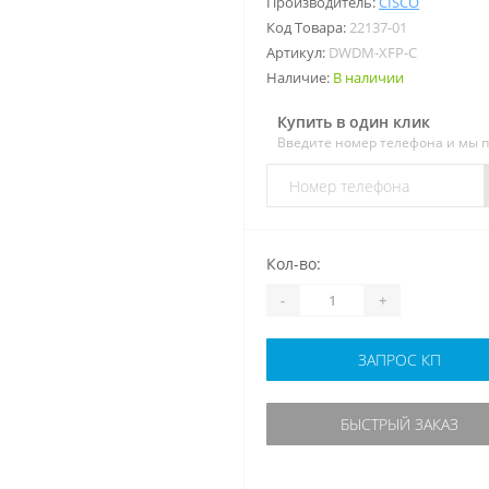
Производитель:
CISCO
Код Товара:
22137-01
Артикул:
DWDM-XFP-C
Наличие:
В наличии
Купить в один клик
Введите номер телефона и мы 
Кол-во:
-
+
ЗАПРОС КП
БЫСТРЫЙ ЗАКАЗ