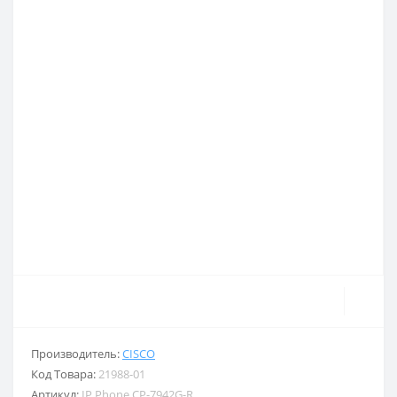
Производитель:
CISCO
Код Товара:
21988-01
Артикул:
IP Phone CP-7942G-R